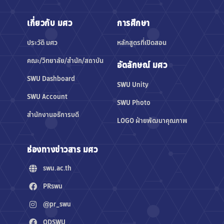
เกี่ยวกับ มศว
การศึกษา
ประวัติ มศว
หลักสูตรที่เปิดสอน
คณะ/วิทยาลัย/สำนัก/สถาบัน
อัตลักษณ์ มศว
SWU Dashboard
SWU Unity
SWU Account
SWU Photo
สำนักงานอธิการบดี
LOGO ฝ่ายพัฒนาคุณภาพ
ช่องทางข่าวสาร มศว
swu.ac.th
PRswu
@pr_swu
QDSWU