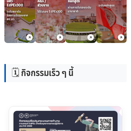
มศว
คณะ /
หลักสูตร
EdPEx300
ส่วนงาน
ระดับหลักสูตร
ผ่านการรับรองระดับ
นานาชาติ
ระดับสถาบัน
ได้รับรอง EdPEx300
โดยการรับรองจาก
สป.อว.
🗓️ กิจกรรมเร็ว ๆ นี้