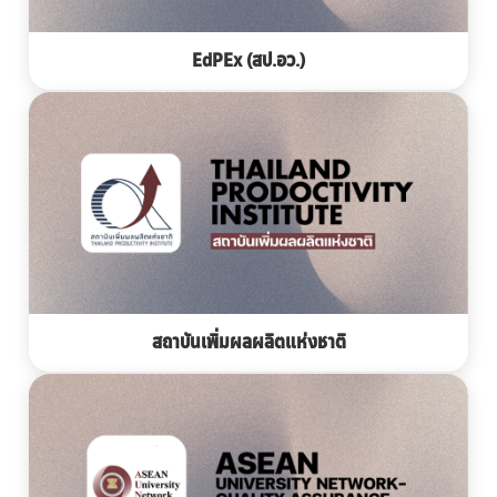
EdPEx (สป.อว.)
สถาบันเพิ่มผลผลิตแห่งชาติ